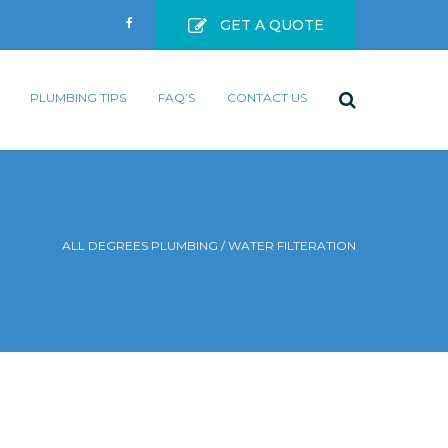
GET A QUOTE
PLUMBING TIPS
FAQ’S
CONTACT US
ALL DEGREES PLUMBING
/
WATER FILTERATION