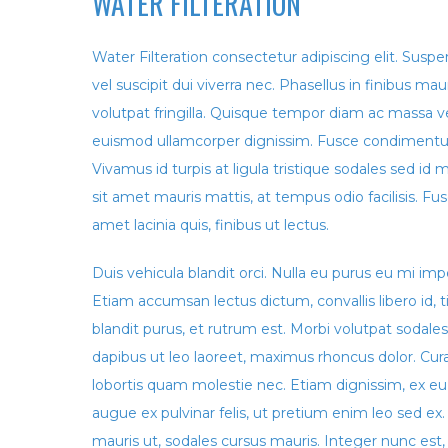
WATER FILTERATION
Water Filteration consectetur adipiscing elit. Susp
vel suscipit dui viverra nec. Phasellus in finibus ma
volutpat fringilla. Quisque tempor diam ac massa
euismod ullamcorper dignissim. Fusce condimen
Vivamus id turpis at ligula tristique sodales sed i
sit amet mauris mattis, at tempus odio facilisis. Fus
amet lacinia quis, finibus ut lectus.
Duis vehicula blandit orci. Nulla eu purus eu mi imp
Etiam accumsan lectus dictum, convallis libero id, 
blandit purus, et rutrum est. Morbi volutpat sodales
dapibus ut leo laoreet, maximus rhoncus dolor. Curab
lobortis quam molestie nec. Etiam dignissim, ex e
augue ex pulvinar felis, ut pretium enim leo sed ex. N
mauris ut, sodales cursus mauris. Integer nunc es