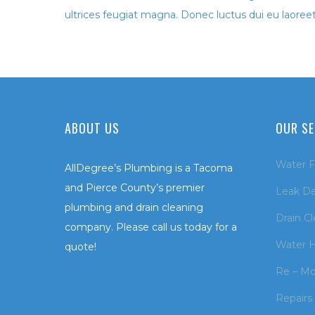
ultrices feugiat magna. Donec luctus dui eu laoreet 
ABOUT US
OUR SE
Water Fi
AllDegree’s Plumbing is a Tacoma
and Pierce County’s premier
Leak De
plumbing and drain cleaning
Drain C
company. Please call us today for a
Water H
quote!
Re – Mo
Repairs