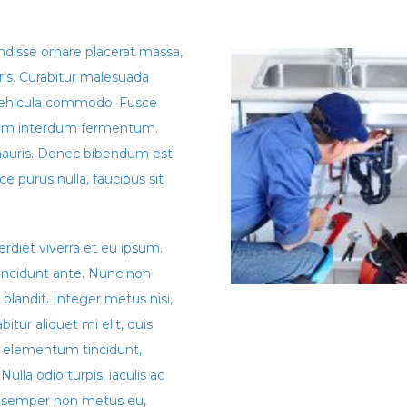
endisse ornare placerat massa,
uris. Curabitur malesuada
 vehicula commodo. Fusce
tum interdum fermentum.
d mauris. Donec bibendum est
ce purus nulla, faucibus sit
erdiet viverra et eu ipsum.
tincidunt ante. Nunc non
 blandit. Integer metus nisi,
itur aliquet mi elit, quis
u elementum tincidunt,
ulla odio turpis, iaculis ac
t, semper non metus eu,