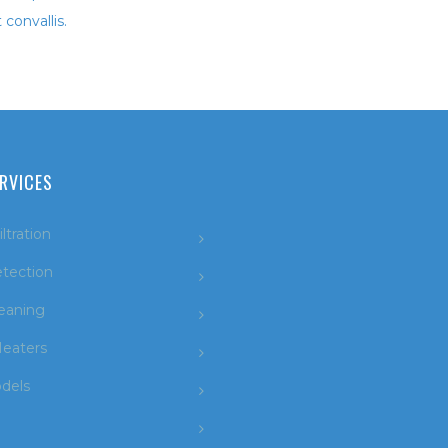
convallis.
RVICES
ltration
tection
leaning
eaters
dels